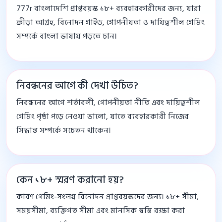
777r বাংলাদেশি প্রাপ্তবয়স্ক ১৮+ ব্যবহারকারীদের জন্য, যারা
ক্রীড়া আগ্রহ, বিনোদন গাইড, গোপনীয়তা ও দায়িত্বশীল গেমিং
সম্পর্কে বাংলা ভাষায় পড়তে চান।
নিবন্ধনের আগে কী দেখা উচিত?
নিবন্ধনের আগে শর্তাবলী, গোপনীয়তা নীতি এবং দায়িত্বশীল
গেমিং পৃষ্ঠা পড়ে নেওয়া ভালো, যাতে ব্যবহারকারী নিজের
সিদ্ধান্ত সম্পর্কে সচেতন থাকেন।
কেন ১৮+ স্মরণ করানো হয়?
কারণ গেমিং-সংলগ্ন বিনোদন প্রাপ্তবয়স্কদের জন্য। ১৮+ সীমা,
সময়সীমা, ব্যক্তিগত সীমা এবং মানসিক স্বস্তি রক্ষা করা