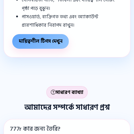
পৃষ্ঠা পড়ে বুঝুন।
পাসওয়ার্ড, ব্যক্তিগত তথ্য এবং অ্যাকাউন্ট
প্রবেশাধিকার নিরাপদ রাখুন।
দায়িত্বশীল টিপস দেখুন
সাধারণ ব্যাখ্যা
আমাদের সম্পর্কে সাধারণ প্রশ্ন
777r কার জন্য তৈরি?