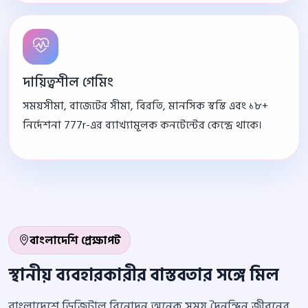
দায়িত্বশীল গেমিং
সময়সীমা, বাজেটের সীমা, বিরতি, মানসিক স্বস্তি এবং ১৮+
নির্দেশনা 777r-এর ব্যাখ্যামূলক কনটেন্টের কেন্দ্রে থাকে।
বাংলাদেশি প্রেক্ষাপট
স্থানীয় ব্যবহারকারীর বাস্তবতার সঙ্গে মিল
বাংলাদেশে ডিজিটাল বিনোদন অনেক সময় দৈনন্দিন জীবনের