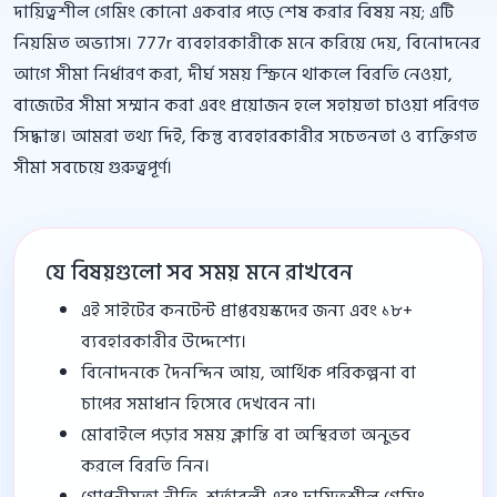
দায়িত্বশীল গেমিং কোনো একবার পড়ে শেষ করার বিষয় নয়; এটি
নিয়মিত অভ্যাস। 777r ব্যবহারকারীকে মনে করিয়ে দেয়, বিনোদনের
আগে সীমা নির্ধারণ করা, দীর্ঘ সময় স্ক্রিনে থাকলে বিরতি নেওয়া,
বাজেটের সীমা সম্মান করা এবং প্রয়োজন হলে সহায়তা চাওয়া পরিণত
সিদ্ধান্ত। আমরা তথ্য দিই, কিন্তু ব্যবহারকারীর সচেতনতা ও ব্যক্তিগত
সীমা সবচেয়ে গুরুত্বপূর্ণ।
যে বিষয়গুলো সব সময় মনে রাখবেন
এই সাইটের কনটেন্ট প্রাপ্তবয়স্কদের জন্য এবং ১৮+
ব্যবহারকারীর উদ্দেশ্যে।
বিনোদনকে দৈনন্দিন আয়, আর্থিক পরিকল্পনা বা
চাপের সমাধান হিসেবে দেখবেন না।
মোবাইলে পড়ার সময় ক্লান্তি বা অস্থিরতা অনুভব
করলে বিরতি নিন।
গোপনীয়তা নীতি, শর্তাবলী এবং দায়িত্বশীল গেমিং