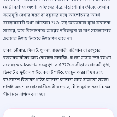
ছোট বিরতির অংশ। অফিসের পরে, পড়াশোনার ফাঁকে, খেলার
সময়সূচি দেখার সময় বা বন্ধুদের সঙ্গে আলোচনার আগে
ব্যবহারকারী তথ্য খোঁজেন। 777r সেই অভ্যাসকে বুঝে কনটেন্ট
সাজায়, তবে বিনোদনকে আয়ের পরিকল্পনা বা চাপ সামলানোর
একমাত্র উপায় হিসেবে উপস্থাপন করে না।
ঢাকা, চট্টগ্রাম, সিলেট, খুলনা, রাজশাহী, বরিশাল বা রংপুরের
ব্যবহারকারীদের জন্য মোবাইল ব্রাউজিং, বাংলা ভাষায় স্পষ্ট ব্যাখ্যা
এবং সহজ নেভিগেশন গুরুত্বপূর্ণ। তাই 777r-এ ক্রীড়া সংবাদধর্মী পৃষ্ঠা,
ক্রিকেট ও ফুটবল গাইড, রুলেট গাইড, ফরচুন অক্স বিষয় এবং
বাংলাদেশ বিনোদন গাইড আলাদা আলাদা ভাবে সাজানো হয়েছে।
প্রতিটি অংশে ব্যবহারকারীকে ধীরে পড়তে, নীতি বুঝতে এবং নিজের
সীমা মনে রাখতে বলা হয়।