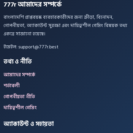
777r আমাদের সম্পর্কে
বাংলাদেশি প্রাপ্তবয়স্ক ব্যবহারকারীদের জন্য ক্রীড়া, বিনোদন,
গোপনীয়তা, অ্যাকাউন্ট সুরক্ষা এবং দায়িত্বশীল গেমিং বিষয়ক তথ্য
একত্রে সাজানো হয়েছে।
ইমেইল:
support@777r.best
তথ্য ও নীতি
আমাদের সম্পর্কে
শর্তাবলী
গোপনীয়তা নীতি
দায়িত্বশীল গেমিং
অ্যাকাউন্ট ও সহায়তা